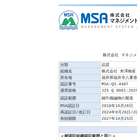
株式会社 マネジ
分類
品質
組織名
株式会社 米澤物産
所在地
福井県福井市八重巻
認証番号
MSA-QS-4487
適用規格
JIS Q 9001:202
認証範囲
MSA認証日
2018年10月26日
再認証日/改訂日
2024年9月26日/2
有効期限
2027年10月25日
＜被認証組織認証範囲と同じ＞