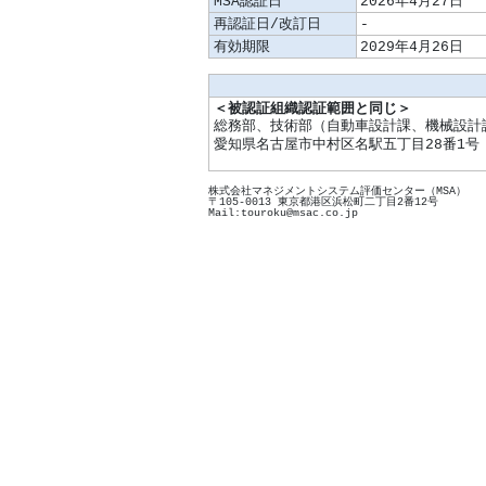
MSA認証日
2026年4月27日
再認証日/改訂日
‐
有効期限
2029年4月26日
＜被認証組織認証範囲と同じ＞
総務部、技術部（自動車設計課、機械設計
愛知県名古屋市中村区名駅五丁目28番1号
株式会社マネジメントシステム評価センター（MSA）
〒105-0013 東京都港区浜松町二丁目2番12号
Mail:touroku@msac.co.jp