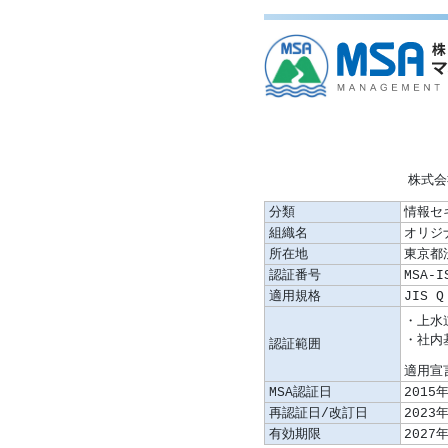
株式会
分類
情報セ
組織名
オリジ
所在地
東京都
認証番号
MSA-I
適用規格
JIS Q
認証範囲
適用宣言
MSA認証日
2015
再認証日/改訂日
2023
有効期限
2027