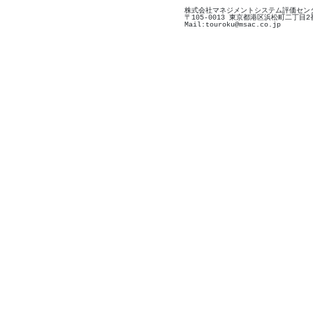
株式会社マネジメントシステム評価センタ
〒105-0013 東京都港区浜松町二丁目2
Mail:touroku@msac.co.jp