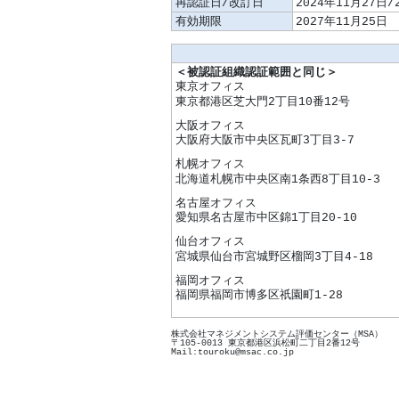
再認証日/改訂日
2024年11月27日/
有効期限
2027年11月25日
＜被認証組織認証範囲と同じ＞
東京オフィス
東京都港区芝大門2丁目10番12号
大阪オフィス
大阪府大阪市中央区瓦町3丁目3-7
札幌オフィス
北海道札幌市中央区南1条西8丁目10-3
名古屋オフィス
愛知県名古屋市中区錦1丁目20-10
仙台オフィス
宮城県仙台市宮城野区榴岡3丁目4-18
福岡オフィス
福岡県福岡市博多区祇園町1-28
株式会社マネジメントシステム評価センター（MSA）
〒105-0013 東京都港区浜松町二丁目2番12号
Mail:touroku@msac.co.jp