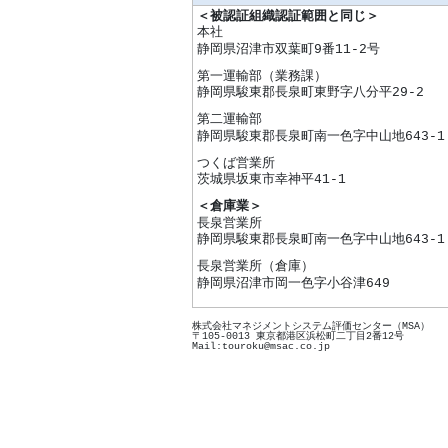
＜被認証組織認証範囲と同じ＞
本社
静岡県沼津市双葉町9番11-2号
第一運輸部（業務課）
静岡県駿東郡長泉町東野字八分平29-2
第二運輸部
静岡県駿東郡長泉町南一色字中山地643-1
つくば営業所
茨城県坂東市幸神平41-1
＜倉庫業＞
長泉営業所
静岡県駿東郡長泉町南一色字中山地643-1
長泉営業所（倉庫）
静岡県沼津市岡一色字小谷津649
株式会社マネジメントシステム評価センター（MSA）
〒105-0013 東京都港区浜松町二丁目2番12号
Mail:touroku@msac.co.jp