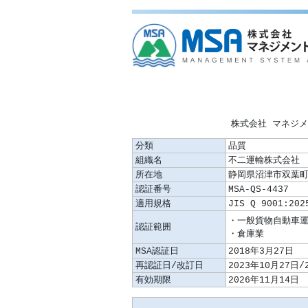
株式会社 マネジ
分類
品質
組織名
不二運輸株式会社
所在地
静岡県沼津市双葉町9
認証番号
MSA-QS-4437
適用規格
JIS Q 9001:202
認証範囲
MSA認証日
2018年3月27日
再認証日/改訂日
2023年10月27日/
有効期限
2026年11月14日