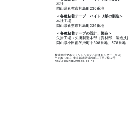
本社
岡山県倉敷市片島町236番地
＜各種粘着テープ・ハイトリ紙の製造＞
本社工場
岡山県倉敷市片島町236番地
＜各種粘着テープの設計、製造＞
矢掛工場（矢掛製造本部［資材部、製造技
岡山県小田郡矢掛町中808番地、578番地
株式会社マネジメントシステム評価センター（MSA）
〒105-0013 東京都港区浜松町二丁目2番12号
Mail:touroku@msac.co.jp