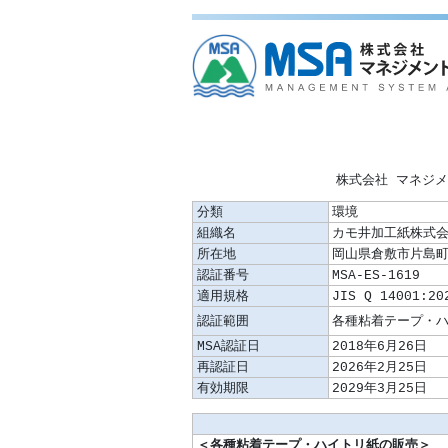
株式会社 マネジ
分類
環境
組織名
カモ井加工紙株式
所在地
岡山県倉敷市片島町
認証番号
MSA-ES-1619
適用規格
JIS Q 14001:20
認証範囲
MSA認証日
2018年6月26日
再認証日
2026年2月25日
有効期限
2029年3月25日
＜各種粘着テープ・ハイトリ紙の販売＞