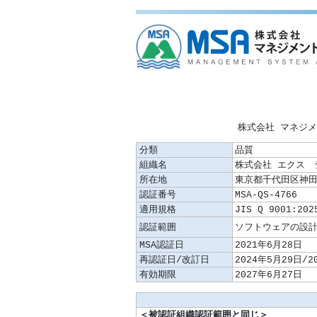
株式会社 マネジ
分類
品質
組織名
株式会社 エクス 
所在地
東京都千代田区神田
認証番号
MSA-QS-4766
適用規格
JIS Q 9001:202
認証範囲
MSA認証日
2021年6月28日
再認証日/改訂日
2024年5月29日/2
有効期限
2027年6月27日
＜被認証組織認証範囲と同じ＞