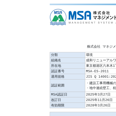
株式会社 マネジ
分類
環境
組織名
成和リニューアル
所在地
東京都港区六本木1
認証番号
MSA-ES-2011
適用規格
JIS Q 14001:20
認証範囲
MSA認証日
2025年3月27日
改訂日
2025年11月26日
有効期限
2028年3月26日