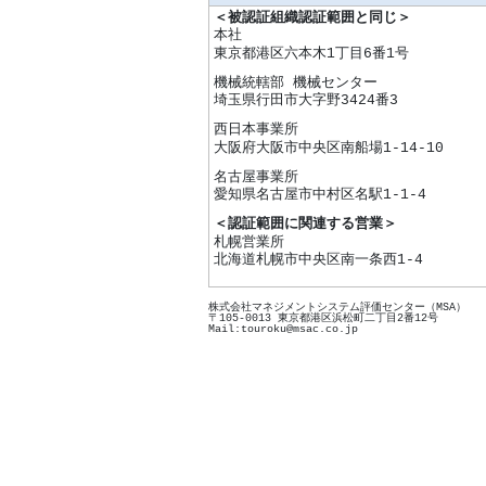
＜被認証組織認証範囲と同じ＞
本社
東京都港区六本木1丁目6番1号
機械統轄部 機械センター
埼玉県行田市大字野3424番3
西日本事業所
大阪府大阪市中央区南船場1-14-10
名古屋事業所
愛知県名古屋市中村区名駅1-1-4
＜認証範囲に関連する営業＞
札幌営業所
北海道札幌市中央区南一条西1-4
株式会社マネジメントシステム評価センター（MSA）
〒105-0013 東京都港区浜松町二丁目2番12号
Mail:touroku@msac.co.jp