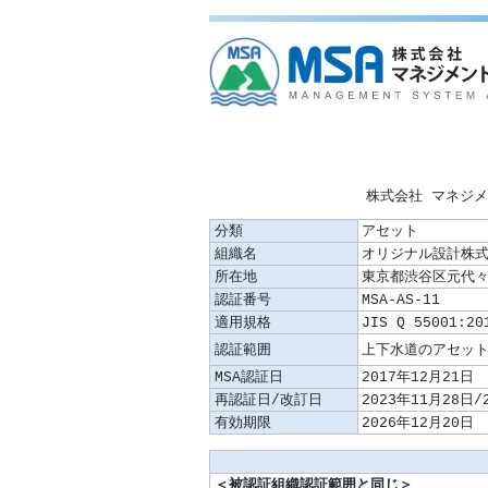
株式会社 マネジ
分類
アセット
組織名
オリジナル設計株
所在地
東京都渋谷区元代々木
認証番号
MSA-AS-11
適用規格
JIS Q 55001:20
認証範囲
MSA認証日
2017年12月21日
再認証日/改訂日
2023年11月28日/
有効期限
2026年12月20日
＜被認証組織認証範囲と同じ＞