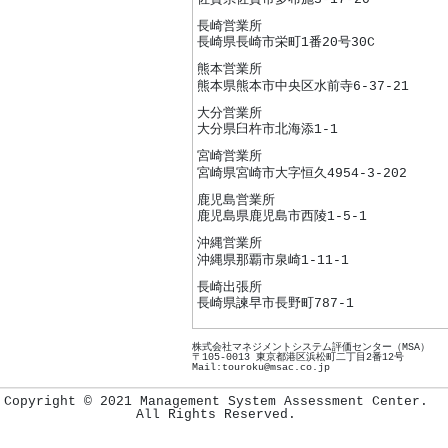
長崎営業所
長崎県長崎市栄町1番20号30C
熊本営業所
熊本県熊本市中央区水前寺6-37-21
大分営業所
大分県臼杵市北海添1-1
宮崎営業所
宮崎県宮崎市大字恒久4954-3-202
鹿児島営業所
鹿児島県鹿児島市西陵1-5-1
沖縄営業所
沖縄県那覇市泉崎1-11-1
長崎出張所
長崎県諫早市長野町787-1
株式会社マネジメントシステム評価センター（MSA）
〒105-0013 東京都港区浜松町二丁目2番12号
Mail:touroku@msac.co.jp
Copyright © 2021 Management System Assessment Center.
All Rights Reserved.