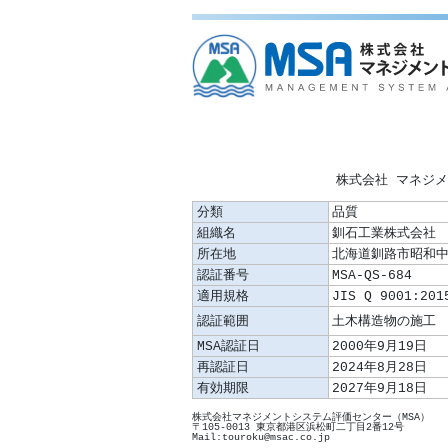
株式会社 マネジ
分類
品質
組織名
釧石工業株式会
所在地
北海道釧路市昭和中
認証番号
MSA-QS-684
適用規格
JIS Q 9001:201
認証範囲
MSA認証日
2000年9月19日
再認証日
2024年8月28日
有効期限
2027年9月18日
株式会社マネジメントシステム評価センター（MSA）
〒105-0013 東京都港区浜松町二丁目2番12号
Mail:touroku@msac.co.jp