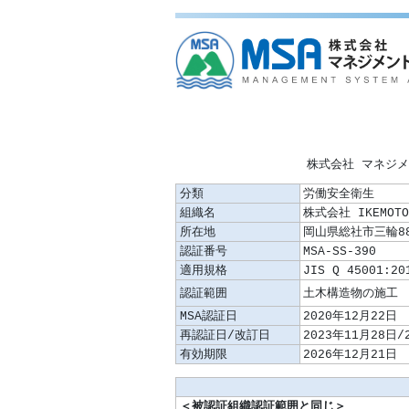
株式会社 マネジ
分類
労働安全衛生
組織名
株式会社 IKEMO
所在地
岡山県総社市三輪88
認証番号
MSA-SS-390
適用規格
JIS Q 45001:20
認証範囲
MSA認証日
2020年12月22日
再認証日/改訂日
2023年11月28日/
有効期限
2026年12月21日
＜被認証組織認証範囲と同じ＞