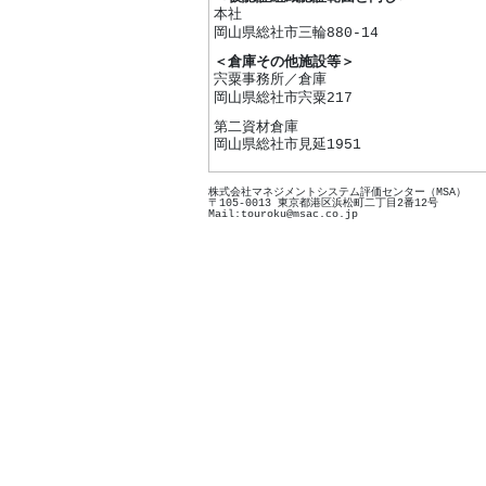
本社
岡山県総社市三輪880-14
＜倉庫その他施設等＞
宍粟事務所／倉庫
岡山県総社市宍粟217
第二資材倉庫
岡山県総社市見延1951
株式会社マネジメントシステム評価センター（MSA）
〒105-0013 東京都港区浜松町二丁目2番12号
Mail:touroku@msac.co.jp