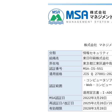
株式会社 マネジ
分類
情報セキュリティ
組織名
東日印刷株式会社 T
所在地
東京都江東区越中島2
認証番号
MSA-IS-551
適用規格
JIS Q 27001:20
認証範囲
適用宣言書：I-A005
MSA認証日
2022年3月29日
再認証日/改訂日
2025年2月26日/2
有効期限
2028年3月28日