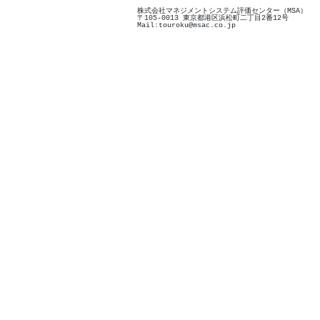
株式会社マネジメントシステム評価センター（MSA）
〒105-0013 東京都港区浜松町二丁目2番12号
Mail:touroku@msac.co.jp