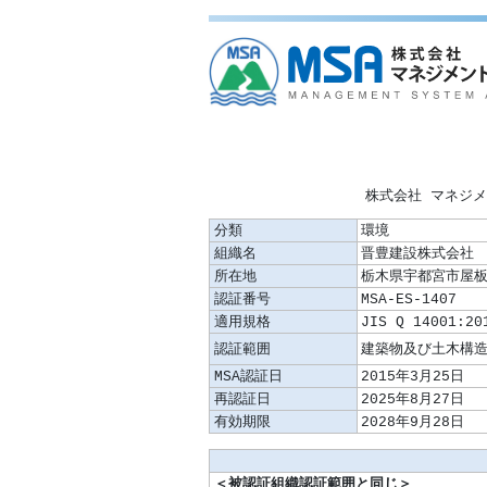
株式会社 マネジ
分類
環境
組織名
晋豊建設株式会
所在地
栃木県宇都宮市屋板町
認証番号
MSA-ES-1407
適用規格
JIS Q 14001:20
認証範囲
MSA認証日
2015年3月25日
再認証日
2025年8月27日
有効期限
2028年9月28日
＜被認証組織認証範囲と同じ＞