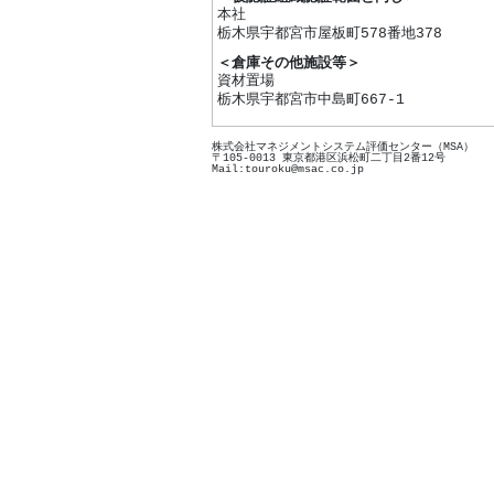
本社
栃木県宇都宮市屋板町578番地378
＜倉庫その他施設等＞
資材置場
栃木県宇都宮市中島町667-1
株式会社マネジメントシステム評価センター（MSA）
〒105-0013 東京都港区浜松町二丁目2番12号
Mail:touroku@msac.co.jp