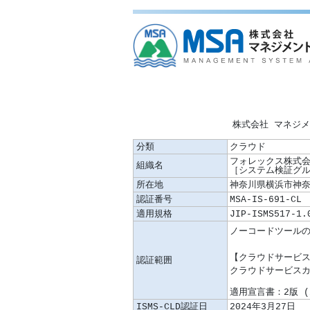
株式会社 マネジ
分類
クラウド
フォレックス株式会
組織名
［システム検証グ
所在地
神奈川県横浜市神奈
認証番号
MSA-IS-691-CL
適用規格
JIP-ISMS517-1.
認証範囲
適用宣言書：2版 (2
ISMS-CLD認証日
2024年3月27日