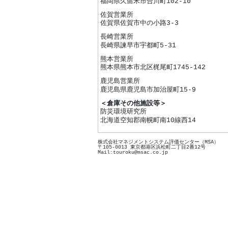
福岡県久留米市合川町102-10
佐賀営業所
佐賀県佐賀市中の小路3-3
長崎営業所
長崎県諫早市宇都町5-31
熊本営業所
熊本県熊本市北区梶尾町1745-142
鹿児島営業所
鹿児島県鹿児島市加治屋町15-9
＜倉庫その他施設等＞
防災環境研究所
北海道空知郡南幌町南10線西14
株式会社マネジメントシステム評価センター（MSA）
〒105-0013 東京都港区浜松町二丁目2番12号
Mail:touroku@msac.co.jp