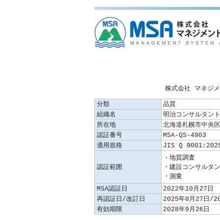
株式会社 マネジ
分類
品質
組織名
明治コンサルタン
所在地
北海道札幌市中央区
認証番号
MSA-QS-4903
適用規格
JIS Q 9001:202
認証範囲
MSA認証日
2022年10月27日
再認証日/改訂日
2025年8月27日/2
有効期限
2028年9月26日