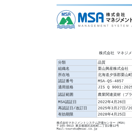
株式会社 マネジ
分類
品質
組織名
栗山興産株式会
所在地
北海道夕張郡栗山町
認証番号
MSA-QS-4857
適用規格
JIS Q 9001:202
認証範囲
MSA認証日
2022年4月26日
再認証日/改訂日
2025年3月27日/2
有効期限
2028年4月25日
株式会社マネジメントシステム評価センター（MSA）
〒105-0013 東京都港区浜松町二丁目2番12号
Mail:touroku@msac.co.jp