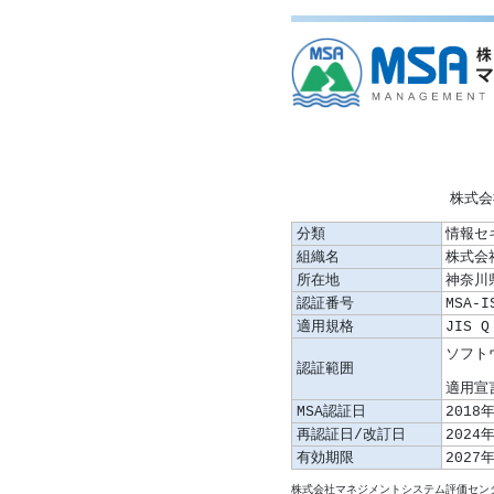
株式会
分類
情報セ
組織名
株式会
所在地
神奈川
認証番号
MSA-I
適用規格
JIS Q
認証範囲
適用宣言
MSA認証日
2018
再認証日/改訂日
2024
有効期限
2027
株式会社マネジメントシステム評価センタ