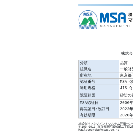
株式会
分類
品質
組織名
一般財
所在地
東京都
認証番号
MSA-Q
適用規格
JIS Q
認証範囲
MSA認証日
2006
再認証日/改訂日
2023
有効期限
2026
株式会社マネジメントシステム評価センタ
〒105-0013 東京都港区浜松町二丁目2
Mail:touroku@msac.co.jp