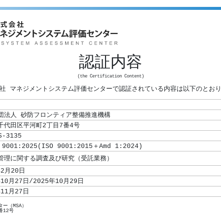
認証内容
(the Certification Content)
社 マネジメントシステム評価センターで認証されている内容は以下のとお
団法人 砂防フロンティア整備推進機構
千代田区平河町2丁目7番4号
S-3135
 9001:2025(ISO 9001:2015＋Amd 1:2024)
年2月20日
年10月27日/2025年10月29日
年11月27日
ー（MSA）
番12号