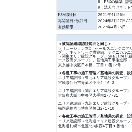
MSA認証日
2021年4月26日
再認証日/改訂日
2024年3月27日/2
有効期限
2027年4月25日
＜被認証組織認証範囲と同じ＞
ソリューション本部 セールスエンジニアリ
プ）、ネットワーク構築部、テクニカルエ
（関東エリア建設グループ、SmallCe
ーク設備グループ）、基地局工事推進部
東京都中央区日本橋二丁目13番12号
＜各種工事の施工管理／基地局の調査、設
エリア建設部（東北エリア建設グループ）
宮城県仙台市青葉区中央4-10-3
エリア建設部（関西エリア建設グループ）
大阪府大阪市中央区大手前1-7-31
エリア建設部（九州エリア建設グループ）
福岡県福岡市博多区榎田2-1-10
＜各種工事の施工管理／基地局の調査、設計
エリア建設部（北海道エリア建設グループ
北海道札幌市北区北8条西4丁目１番地１