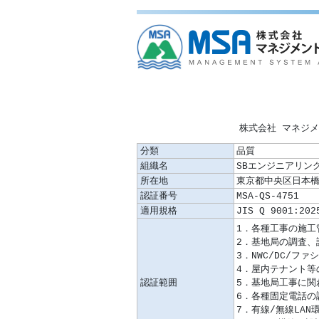
株式会社 マネジ
分類
品質
組織名
SBエンジニアリン
所在地
東京都中央区日本橋
認証番号
MSA-QS-4751
適用規格
JIS Q 9001:202
認証範囲