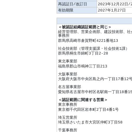
再認証日/改訂日
2023年12月22日/
有効期限
2027年1月27日
＜被認証組織認証範囲と同じ＞
経営管理部、営業企画部、建設技術部、社
事務所
群馬県高崎市倉賀野町4221番地13
社会技術部（管理支援課・社会技術1課）
群馬県桐生市錦町3丁目2-28
東北事業部
福島県郡山市鳴神三丁目213
大阪事業部
大阪府大阪市中央区島之内一丁目17番12
名古屋事業部
愛知県名古屋市中村区名駅南一丁目18番1
＜認証範囲に関連する営業＞
東京事務所
東京都千代田区岩本町2丁目4番1号
埼玉営業所
埼玉県さいたま市大宮区仲町3丁目58
千葉事務所