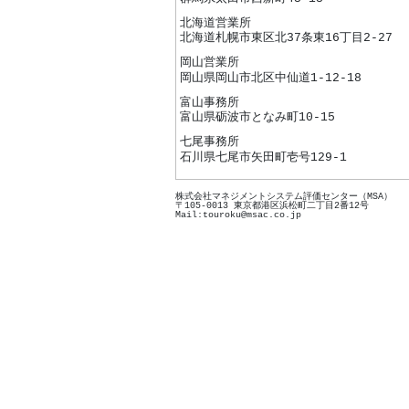
北海道営業所
北海道札幌市東区北37条東16丁目2-27
岡山営業所
岡山県岡山市北区中仙道1-12-18
富山事務所
富山県砺波市となみ町10-15
七尾事務所
石川県七尾市矢田町壱号129-1
株式会社マネジメントシステム評価センター（MSA）
〒105-0013 東京都港区浜松町二丁目2番12号
Mail:touroku@msac.co.jp