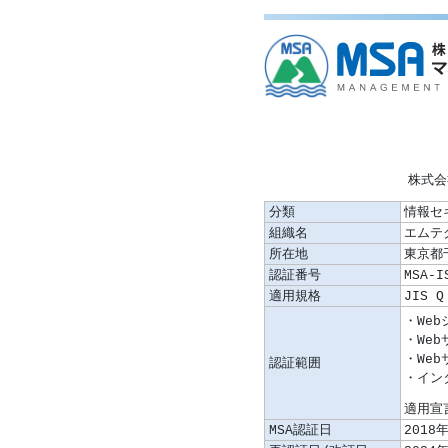
株式会
分類
情報セ
組織名
エムテ
所在地
東京都
認証番号
MSA-I
適用規格
JIS Q
認証範囲
適用宣言
MSA認証日
2018