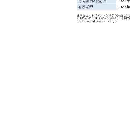
再認証日/改訂日
2024
有効期限
2027
株式会社マネジメントシステム評価センタ
〒105-0013 東京都港区浜松町二丁目2
Mail:touroku@msac.co.jp