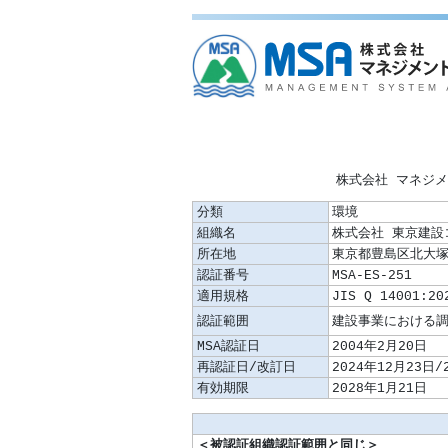
株式会社 マネジ
分類
環境
組織名
株式会社 東京建
所在地
東京都豊島区北大塚
認証番号
MSA-ES-251
適用規格
JIS Q 14001:20
認証範囲
MSA認証日
2004年2月20日
再認証日/改訂日
2024年12月23日/
有効期限
2028年1月21日
＜被認証組織認証範囲と同じ＞