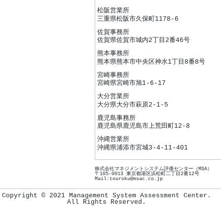
松阪営業所
三重県松阪市久保町1178-6
佐賀事務所
佐賀県佐賀市城内2丁目2番46号
熊本事務所
熊本県熊本市中央区神水1丁目8番8号
宮崎事務所
宮崎県宮崎市旭1-6-17
大分営業所
大分県大分市萩原2-1-5
鹿児島事務所
鹿児島県鹿児島市上荒田町12-8
沖縄営業所
沖縄県浦添市宮城3-4-11-401
株式会社マネジメントシステム評価センター（MSA）
〒105-0013 東京都港区浜松町二丁目2番12号
Mail:touroku@msac.co.jp
Copyright © 2021 Management System Assessment Center.
All Rights Reserved.