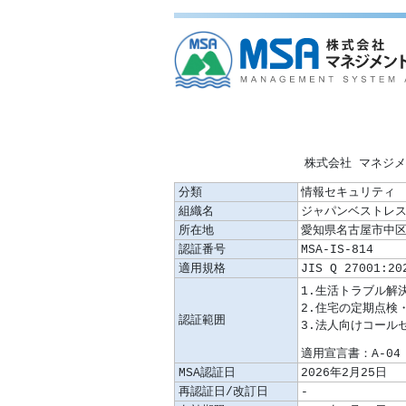
株式会社 マネジ
分類
情報セキュリティ
組織名
ジャパンベストレ
所在地
愛知県名古屋市中区錦
認証番号
MSA-IS-814
適用規格
JIS Q 27001:20
認証範囲
適用宣言書：A-04 
MSA認証日
2026年2月25日
再認証日/改訂日
‐