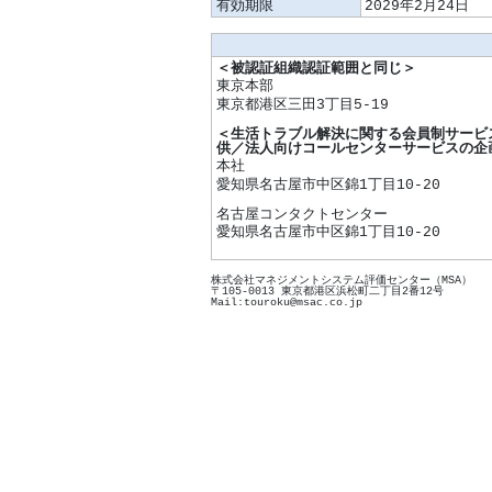
有効期限
2029年2月24日
＜被認証組織認証範囲と同じ＞
東京本部
東京都港区三田3丁目5-19
＜生活トラブル解決に関する会員制サービ
供／法人向けコールセンターサービスの企
本社
愛知県名古屋市中区錦1丁目10-20
名古屋コンタクトセンター
愛知県名古屋市中区錦1丁目10-20
株式会社マネジメントシステム評価センター（MSA）
〒105-0013 東京都港区浜松町二丁目2番12号
Mail:touroku@msac.co.jp