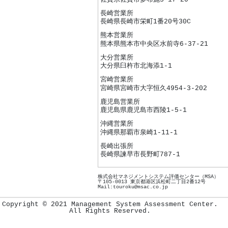
長崎営業所
長崎県長崎市栄町1番20号30C
熊本営業所
熊本県熊本市中央区水前寺6-37-21
大分営業所
大分県臼杵市北海添1-1
宮崎営業所
宮崎県宮崎市大字恒久4954-3-202
鹿児島営業所
鹿児島県鹿児島市西陵1-5-1
沖縄営業所
沖縄県那覇市泉崎1-11-1
長崎出張所
長崎県諫早市長野町787-1
株式会社マネジメントシステム評価センター（MSA）
〒105-0013 東京都港区浜松町二丁目2番12号
Mail:touroku@msac.co.jp
Copyright © 2021 Management System Assessment Center.
All Rights Reserved.