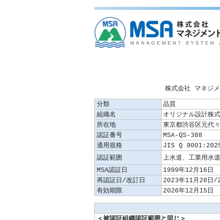
株式会社 マネジ
分類
品質
組織名
オリジナル設計株
所在地
東京都渋谷区元代々
認証番号
MSA-QS-388
適用規格
JIS Q 9001:202
認証範囲
MSA認証日
1999年12月16日
再認証日/改訂日
2023年11月28日/
有効期限
2026年12月15日
＜被認証組織認証範囲と同じ＞