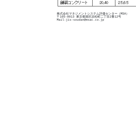
株式会社マネジメントシステム評価センター（MSA）
〒105-0013 東京都港区浜松町二丁目2番12号
Mail:jis-soudan@msac.co.jp