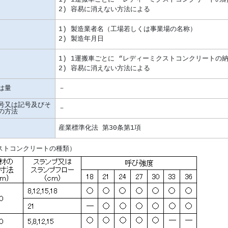
は量
号又は記号及びそ
の方法
ストコンクリートの種類）