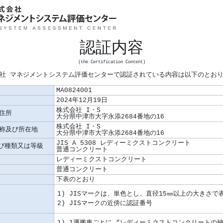
認証内容
(the Certification Content)
社 マネジメントシステム評価センターで認証されている内容は以下のとお
MA0824001
2024年12月19日
株式会社 I・S
住所
大分県中津市大字永添2684番地の16
株式会社 I・S
称及び所在地
大分県中津市大字永添2684番地の16
JIS A 5308 レディーミクストコンクリート
及び種類又は等級
普通コンクリート
レディーミクストコンクリート
普通コンクリート
下表のとおり