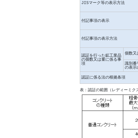
JISマーク等の表示方法
付記事項の表示
付記事項の表示方法
個数又
認証を行った鉱工業品
の個数又は量に係る事
項
識別番
の表示
認証に係る法の根拠条項
表：認証の範囲（レディーミク