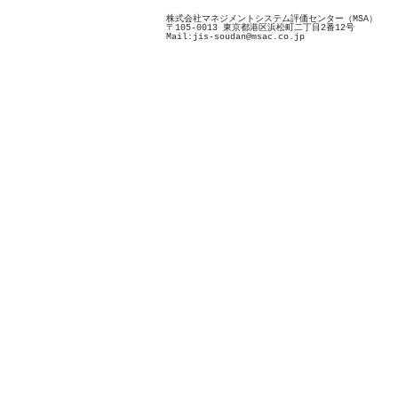
株式会社マネジメントシステム評価センター（MSA）
〒105-0013 東京都港区浜松町二丁目2番12号
Mail:jis-soudan@msac.co.jp