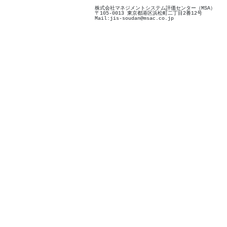
株式会社マネジメントシステム評価センター（MSA）
〒105-0013 東京都港区浜松町二丁目2番12号
Mail:jis-soudan@msac.co.jp