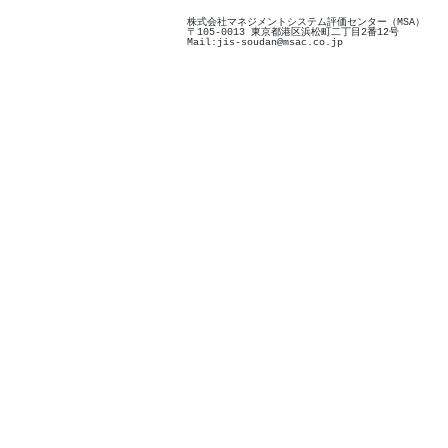
株式会社マネジメントシステム評価センター（MSA）
〒105-0013 東京都港区浜松町二丁目2番12号
Mail:jis-soudan@msac.co.jp