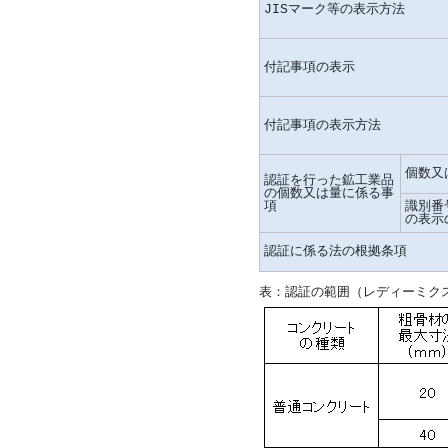
JISマーク等の表示方法
付記事項の表示
付記事項の表示方法
個数又
認証を行った鉱工業品
の個数又は量に係る事
項
識別番
の表示
認証に係る法の根拠条項
表：認証の範囲（レディーミク