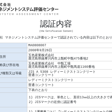
認証内容
(the Certification Content)
社 マネジメントシステム評価センターで認証されている内容は以下のとお
MA0808007
2008年9月26日
五色産業株式会社
住所
鹿児島県薩摩川内市上甑町中甑475番地2
五色産業株式会社 中甑工場
称及び所在地
鹿児島県薩摩川内市上甑町中甑馬道1160番地
JIS A 5308 レディーミクストコンクリート
及び種類又は等級
普通コンクリート
レディーミクストコンクリート
普通コンクリート
下表のとおり